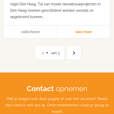
regio Den Haag. Tal van mooie nieuwbouwprojecten in
Den Haag moeten geschilderd worden voordat ze
opgeleverd kunnen...
solliciteren
lees meer
1
van
3
Contact
opnemen
Heb je vragen over deze pagina of over een vacature? Neem
dan contact met ons op. Onze medewerkers staan je graag te
woord.