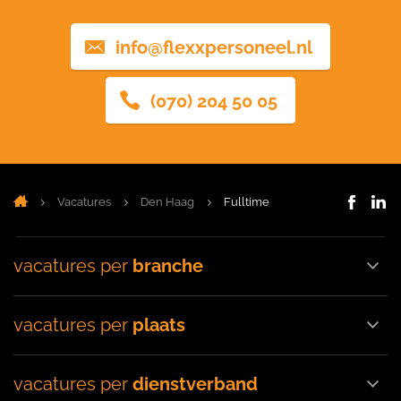
info@flexxpersoneel.nl
(070) 204 50 05
Vacatures
Den Haag
Fulltime
vacatures per
branche
vacatures per
plaats
vacatures per
dienstverband