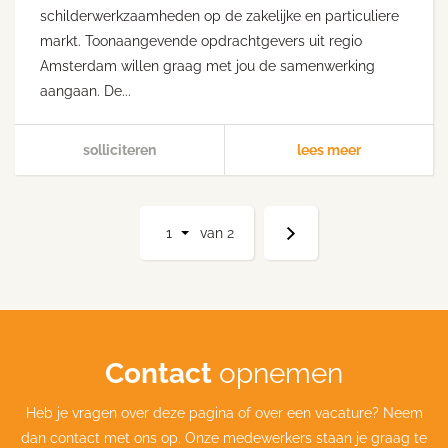
schilderwerkzaamheden op de zakelijke en particuliere
markt. Toonaangevende opdrachtgevers uit regio
Amsterdam willen graag met jou de samenwerking
aangaan. De...
solliciteren
lees meer
1
van
2
Contact
opnemen
Heb je vragen over deze pagina of over een vacature? Neem
dan contact met ons op. Onze medewerkers staan je graag te