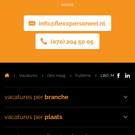
woord.
info@flexxpersoneel.nl
(070) 204 50 05
Vacatures
Den Haag
Fulltime
LBO, MAVO, VMB
vacatures per
branche
vacatures per
plaats