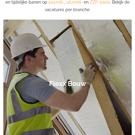
en tijdelijke banen op
payroll-
,
uitzend-
en
ZZP-basis
. Bekijk de
vacatures per branche:
Flexx Bouw