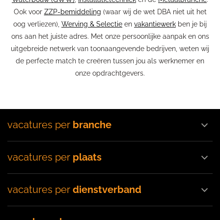
Ook voor
ZZP-bemiddeling
(waar wij de wet DBA niet uit het
oog verliezen),
Werving & Selectie
en
vakantiewerk
ben je bij
ons aan het juiste adres. Met onze persoonlijke aanpak en ons
uitgebreide netwerk van toonaangevende bedrijven, weten wij
de perfecte match te creëren tussen jou als werknemer en
onze opdrachtgevers.
vacatures per
branche
vacatures per
plaats
vacatures per
dienstverband