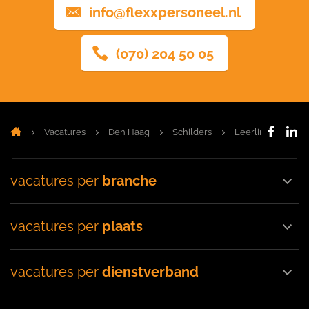
info@flexxpersoneel.nl
(070) 204 50 05
Vacatures
Den Haag
Schilders
Leerling schilder
vacatures per
branche
vacatures per
plaats
vacatures per
dienstverband