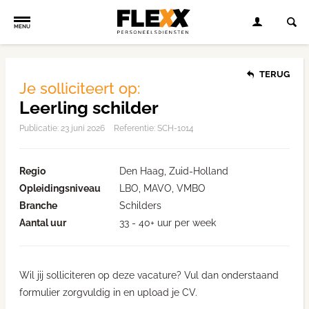
MENU
TERUG
Je solliciteert op:
Leerling schilder
Publicatie:
23 juni 2026
Referentie: SCH-1014
Regio
Den Haag, Zuid-Holland
Opleidingsniveau
LBO, MAVO, VMBO
Branche
Schilders
Aantal uur
33 - 40+ uur per week
Wil jij solliciteren op deze vacature? Vul dan onderstaand
formulier zorgvuldig in en upload je CV.