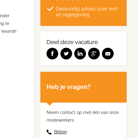
Deskundig advies over wet-
en regelgeving
onder
ng te
e waarde
Deel deze vacature
Heb je vragen?
Neem contact op met één van onze
medewerkers.
Bellen