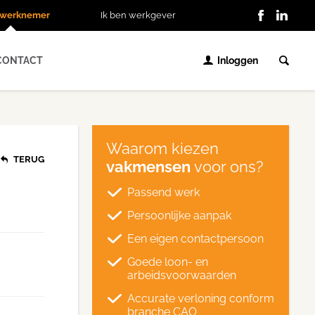
n werknemer
Ik ben werkgever
CONTACT
Inloggen
Waarom kiezen
TERUG
vakmensen
voor ons?
Passend werk
Persoonlijke aanpak
Een eigen contactpersoon
Goede loon- en
arbeidsvoorwaarden
Accurate verloning conform
branche CAO