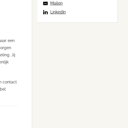
Mailen
LinkedIn
naar een
zorgen
ling. Jij
nlijk
n contact
bel