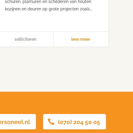
schuren, plamuren en schilderen van houten
opdr
kozijnen en deuren op grote projecten zoals...
met
bedr
solliciteren
lees meer
ersoneel.nl
(070) 204 50 05