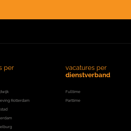
s per
vacatures per
dienstverband
dwijk
Fulltime
eving Rotterdam
Parttime
stad
terdam
delburg