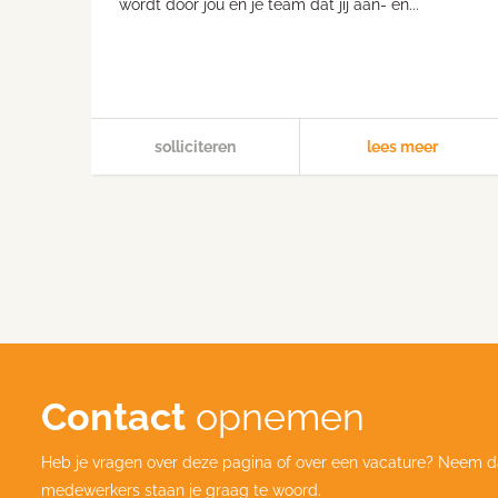
wordt door jou en je team dat jij aan- en...
solliciteren
lees meer
Contact
opnemen
Heb je vragen over deze pagina of over een vacature? Neem d
medewerkers staan je graag te woord.