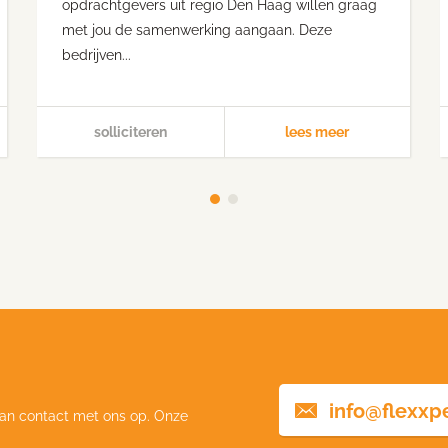
opdrachtgevers uit regio Den Haag willen graag
met jou de samenwerking aangaan. Deze
bedrijven...
solliciteren
lees meer
info@flexxp
an contact met ons op. Onze