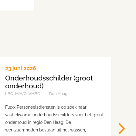
23 juni 2026
23 
Onderhoudsschilder (groot
On
onderhoud)
(p
LBO, MAVO, VMBO
Den Haag
LBO
Flexx Personeelsdiensten is op zoek naar
Flex
vakbekwame onderhoudsschilders voor het groot
vak
onderhoud in regio Den Haag. De
uit
werkzaamheden bestaan uit het wassen,
part