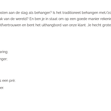
ensten aan de slag als behanger? Is het traditioneel behangen met/z
aak van de wereld? En ben je in staat om op een goede manier rekeni
elfvertrouwen en bent het uithangbord van onze klant. Je hecht grot
ring;
nger;
s een pré;
er.