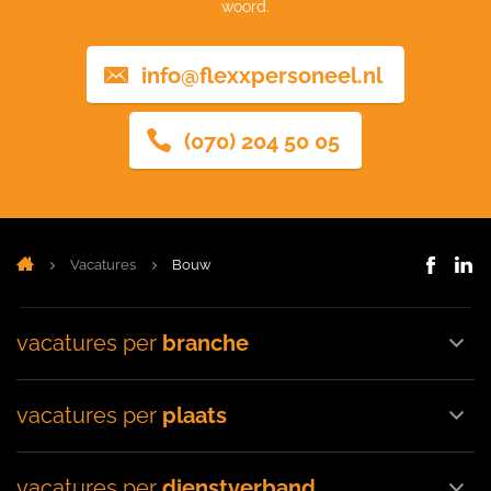
woord.
info@flexxpersoneel.nl
(070) 204 50 05
Vacatures
Bouw
vacatures per
branche
vacatures per
plaats
vacatures per
dienstverband