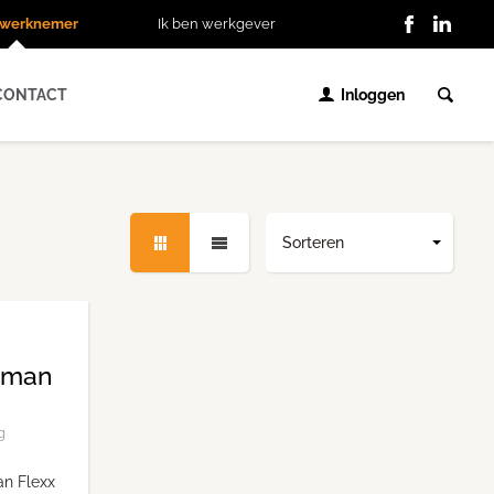
n werknemer
Ik ben werkgever
CONTACT
Inloggen
Sorteren
rman
g
an Flexx