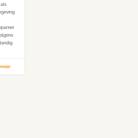
 als
mgeving
epareer
volgens
tandig
 meer