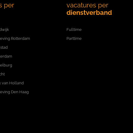
s per
vacatures per
dienstverband
dwijk
Fulltime
eving Rotterdam
Parttime
stad
terdam
delburg
cht
 van Holland
eving Den Haag