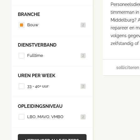
Personeelsdie
timmerman in
BRANCHE
Middelburg? 
Bouw
2
repareer en m
volgens gegev
zelfstandig of 
DIENSTVERBAND
Fulltime
2
solliciteren
UREN PER WEEK
33 - 40+ uur
2
OPLEIDINGSNIVEAU
LBO, MAVO, VMBO
2