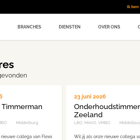
Ik be
BRANCHES
DIENSTEN
OVER ONS
res
 gevonden
6
23 juni 2026
d Timmerman
Onderhoudstimme
Zeeland
MBO
Middelburg
LBO, MAVO, VMBO
Middelbur
ze nieuwe collega van Flexx
Wil jij als onze nieuwe collega v