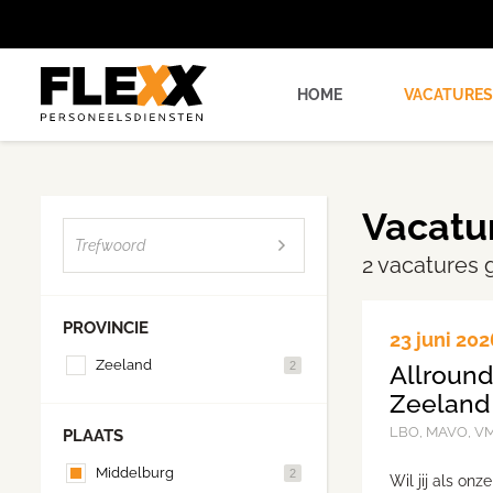
HOME
VACATURES
Vacatu
2 vacatures
PROVINCIE
23 juni 202
Zeeland
2
Allroun
Zeeland
LBO, MAVO, V
PLAATS
Middelburg
2
Wil jij als on