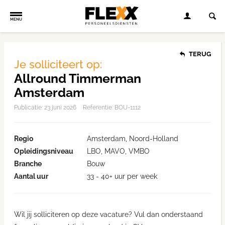
MENU
TERUG
Je solliciteert op:
Allround Timmerman
Amsterdam
Publicatie:
23 juni 2026
Referentie: BOU-1112
Regio
Amsterdam, Noord-Holland
Opleidingsniveau
LBO, MAVO, VMBO
Branche
Bouw
Aantal uur
33 - 40+ uur per week
Wil jij solliciteren op deze vacature? Vul dan onderstaand