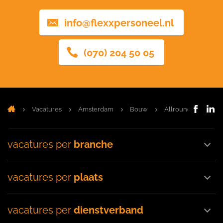
info@flexxpersoneel.nl
(070) 204 50 05
Vacatures
Amsterdam
Bouw
Allround Timmerm
vacatures per
branche
vacatures per
plaats
vacatures per
dienstverband