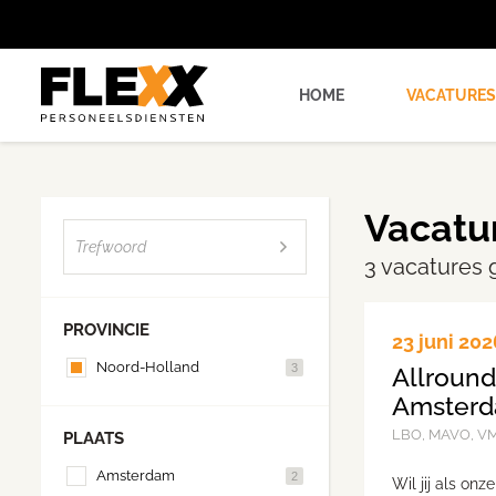
HOME
VACATURES
Vacatu
3 vacatures
PROVINCIE
23 juni 202
Noord-Holland
3
Allroun
Amster
LBO, MAVO, V
PLAATS
Amsterdam
2
Wil jij als on