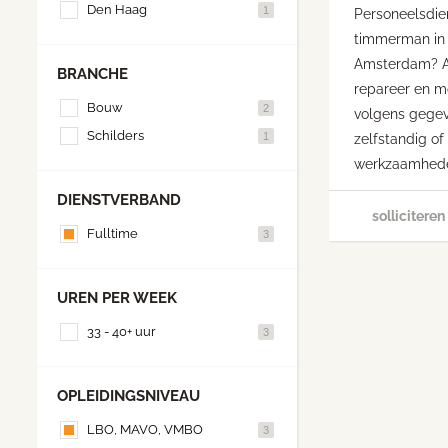
Den Haag
1
Personeelsdie
timmerman in
Amsterdam? A
BRANCHE
repareer en m
Bouw
2
volgens gegev
Schilders
1
zelfstandig of
werkzaamhede
DIENSTVERBAND
solliciteren
Fulltime
3
UREN PER WEEK
33 - 40+ uur
3
OPLEIDINGSNIVEAU
LBO, MAVO, VMBO
3