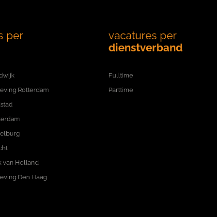
s per
vacatures per
dienstverband
dwijk
Fulltime
eving Rotterdam
Parttime
stad
terdam
delburg
cht
 van Holland
eving Den Haag