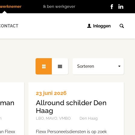
n werknemer
Ik ben werkgever
CONTACT
Inloggen
Sorteren
23 juni 2026
rman
Allround schilder Den
Haag
m
LBO, MAVO, VMBO
Den Haag
an Flexx
Flexx Personeelsdiensten is op zoek