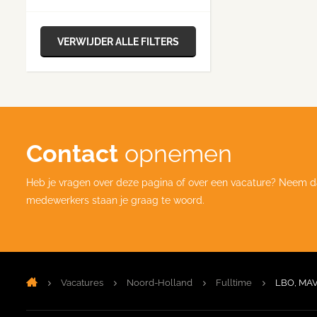
VERWIJDER ALLE FILTERS
Contact
opnemen
Heb je vragen over deze pagina of over een vacature? Neem d
medewerkers staan je graag te woord.
Vacatures
Noord-Holland
Fulltime
LBO, MA