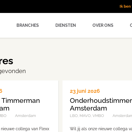
Ik be
BRANCHES
DIENSTEN
OVER ONS
res
 gevonden
6
23 juni 2026
d Timmerman
Onderhoudstimme
dam
Amsterdam
MBO
Amsterdam
LBO, MAVO, VMBO
Amsterda
ze nieuwe collega van Flexx
Wil jij als onze nieuwe collega v