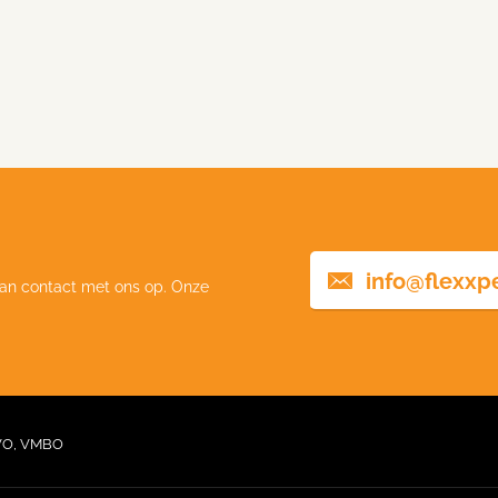
info@flexxp
an contact met ons op. Onze
VO, VMBO