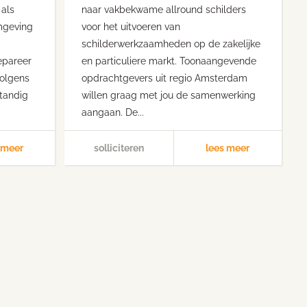
 als
naar vakbekwame allround schilders
mgeving
voor het uitvoeren van
schilderwerkzaamheden op de zakelijke
epareer
en particuliere markt. Toonaangevende
volgens
opdrachtgevers uit regio Amsterdam
tandig
willen graag met jou de samenwerking
aangaan. De...
 meer
solliciteren
lees meer