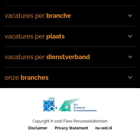
vacatures per
branche
vacatures per
plaats
vacatures per
dienstverband
onze
branches
Copyright © 2026 Flexx Personeelsdiensten
Disclaimer
Privacy Statement
nu-wel.nl