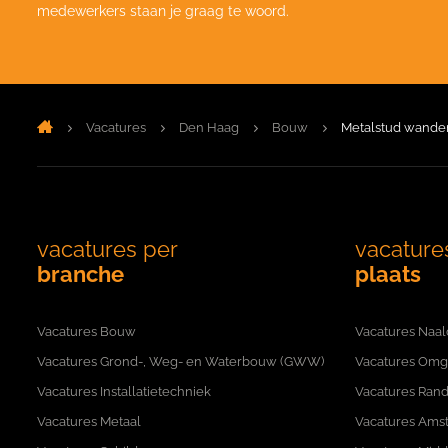
medewerkers staan je graag te woord.
Vacatures
Den Haag
Bouw
Metalstud wand
vacatures per
vacature
branche
plaats
Vacatures Bouw
Vacatures Naal
Vacatures Grond-, Weg- en Waterbouw (GWW)
Vacatures Omg
Vacatures Installatietechniek
Vacatures Rand
Vacatures Metaal
Vacatures Ams