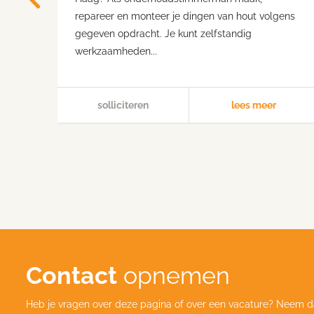
repareer en monteer je dingen van hout volgens
gegeven opdracht. Je kunt zelfstandig
werkzaamheden...
solliciteren
lees meer
Contact
opnemen
Heb je vragen over deze pagina of over een vacature? Neem d