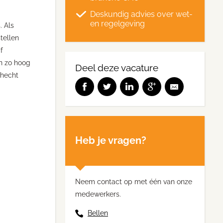
Deskundig advies over wet-
en regelgeving
. Als
tellen
f
en zo hoog
Deel deze vacature
 hecht
Heb je vragen?
Neem contact op met één van onze
medewerkers.
Bellen