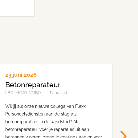
23 juni 2026
23 
Betonreparateur
Al
H
LBO, MAVO, VMBO
Randstad
LBO
Wil jij als onze nieuwe collega van Flexx
Personeelsdiensten aan de slag als
Wil 
betonreparateur in de Randstad? Als
Per
betonreparateur voer je reparaties uit aan
in 
betonnen vloeren, breng je coatings aan en voer
maak