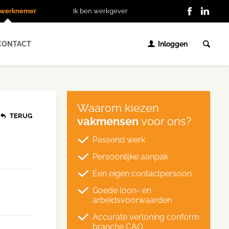
n werknemer
Ik ben werkgever
CONTACT
Inloggen
Waarom kiezen
TERUG
vakmensen
voor ons?
Passend werk
Persoonlijke aanpak
Een eigen contactpersoon
Goede loon- en
arbeidsvoorwaarden
Accurate verloning conform
branche CAO