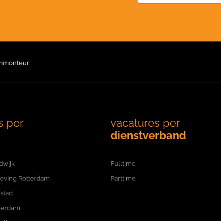
enmonteur
s per
vacatures per
dienstverband
dwijk
Fulltime
eving Rotterdam
Parttime
stad
terdam