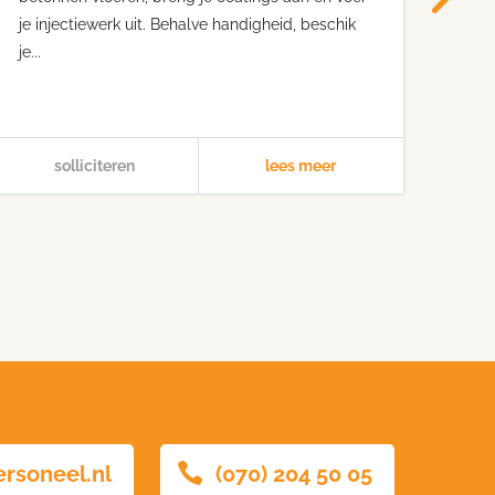
je injectiewerk uit. Behalve handigheid, beschik
volg
je...
of o
solliciteren
lees meer
ersoneel.nl
(070) 204 50 05