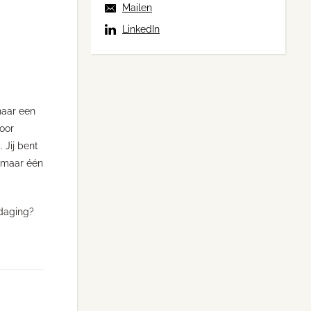
Mailen
LinkedIn
naar een
oor
 Jij bent
k maar één
tdaging?