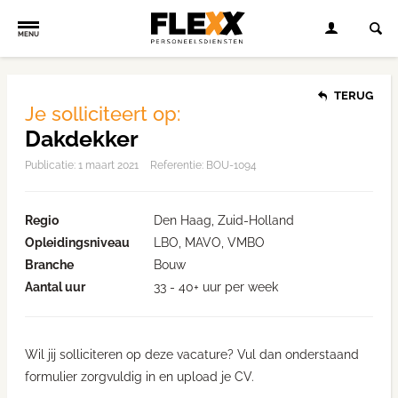
MENU
TERUG
Je solliciteert op:
Dakdekker
Publicatie:
1 maart 2021
Referentie: BOU-1094
Regio
Den Haag, Zuid-Holland
Opleidingsniveau
LBO, MAVO, VMBO
Branche
Bouw
Aantal uur
33 - 40+ uur per week
Wil jij solliciteren op deze vacature? Vul dan onderstaand
formulier zorgvuldig in en upload je CV.